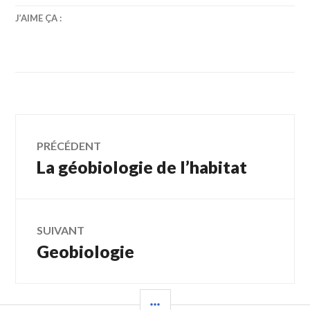
J’AIME ÇA :
Navigation
PRÉCÉDENT
La géobiologie de l’habitat
Article
de
précédent :
l’article
SUIVANT
Geobiologie
Article
Suivant:
COLONNE