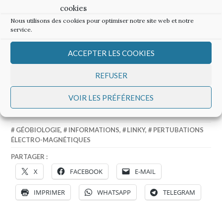
La géobiologie de l’habitat
cookies
La géobiologie de l’habitat
Nous utilisons des cookies pour optimiser notre site web et notre
https://lekarma.wordpress.com/2019/01/24/la-
service.
geobiologie-de-lhabitat/ — À lire sur
ACCEPTER LES COOKIES
lekarma.wordpress.com/2019/01/24/la-
geobiologie-de-lhabitat/
REFUSER
17 mars 2019
DANS "GÉOBIOLOGIE"
VOIR LES PRÉFÉRENCES
17 MARS 2019
ADMINISTRATEUR
GÉOBIOLOGIE
,
INFORMATIONS
,
LINKY
,
PERTUBATIONS
ÉLECTRO-MAGNÉTIQUES
PARTAGER :
X
FACEBOOK
E-MAIL
IMPRIMER
WHATSAPP
TELEGRAM