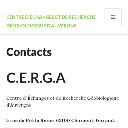
Aller
au
MEN
contenu
CENTRE D’ECHANGES ET DE RECHERCHE
PRIN
principal
GÉOBIOLOGIQUE D’AUVERGNE
Contacts
C.E.R.G.A
C
entre d’
É
changes et de
R
echerche
G
éobiologique
d’
A
uvergne
5 rue du Pré la Reine 63100 Clermont-Ferrand.