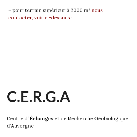
– pour terrain supérieur à 2000 m²
nous
contacter, voir ci-dessous :
C.E.R.G.A
C
entre d’
Échanges
et de
R
echerche
G
éobiologique
d’
A
uvergne