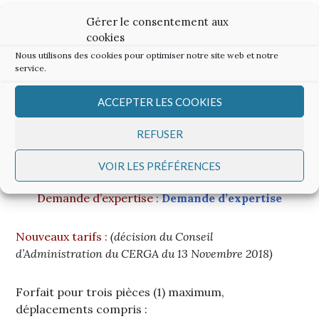
Gérer le consentement aux
Rappel : Le CERGA ne propose des expertises de
cookies
maisons ou d’appartements, et des analyses de terrains
Nous utilisons des cookies pour optimiser notre site web et notre
à bâtir qu’à ses seuls adhérents. Pour bénéficier de ces
service.
prestations, il faut donc être à jour dans le paiement de
la cotisation annuelle en cours.
ACCEPTER LES COOKIES
Expertise de maisons
ou appartements
REFUSER
VOIR LES PRÉFÉRENCES
Demande d’expertise :
Demande d’expertise
Nouveaux tarifs :
(décision du Conseil
d’Administration du CERGA du 13 Novembre 2018)
Forfait pour trois pièces (1) maximum,
déplacements compris :