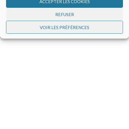
ACCEPTER LES COOKIES
Centre d’ Échanges et de Recherche Géobiologique
d’Auvergne 5, rue du Pré La Reine 63100 Clermont-
REFUSER
Ferrand. 04.73.14.07.82 cerga63@gmail.com
Permanence téléphonique : chaque Lundi de 16H30
VOIR LES PRÉFÉRENCES
à 18H00 (Hors vacances scolaires & jours fériés)