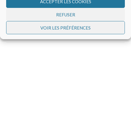
ACCEPTER LES COOKIES
Centre d’ Échanges et de Recherche Géobiologique
d’Auvergne 5, rue du Pré La Reine 63100 Clermont-
REFUSER
Ferrand. 04.73.14.07.82 cerga63@gmail.com
Permanence téléphonique : chaque Lundi de 16H30
VOIR LES PRÉFÉRENCES
à 18H00 (Hors vacances scolaires & jours fériés)