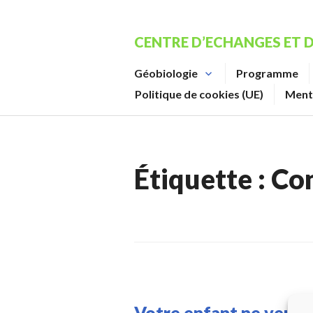
Aller
au
CENTRE D’ECHANGES ET 
contenu
principal
Géobiologie
Programme
Politique de cookies (UE)
Ment
Étiquette :
Con
Votre enfant ne veut