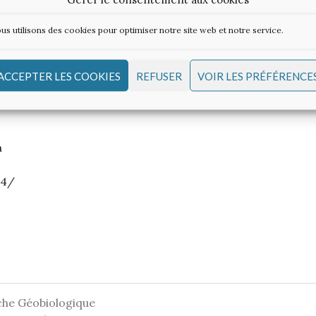
r
us utilisons des cookies pour optimiser notre site web et notre service.
ACCEPTER LES COOKIES
REFUSER
VOIR LES PRÉFÉRENCE
a
14/
 veut pas s’endormir, il a peur la nuit.
che Géobiologique